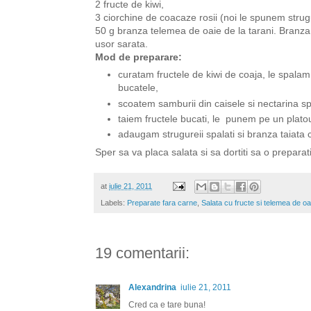
2 fructe de kiwi,
3 ciorchine de coacaze rosii (noi le spunem strug
50 g branza telemea de oaie de la tarani. Branza 
usor sarata.
Mod de preparare:
curatam fructele de kiwi de coaja, le spalam
bucatele,
scoatem samburii din caisele si nectarina s
taiem fructele bucati, le punem pe un plato
adaugam strugureii spalati si branza taiata 
Sper sa va placa salata si sa dortiti sa o preparat
at
iulie 21, 2011
Labels:
Preparate fara carne
,
Salata cu fructe si telemea de oa
19 comentarii:
Alexandrina
iulie 21, 2011
Cred ca e tare buna!