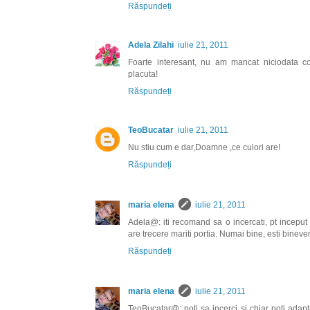
Răspundeți
Adela Zilahi
iulie 21, 2011
Foarte interesant, nu am mancat niciodata c
placuta!
Răspundeți
TeoBucatar
iulie 21, 2011
Nu stiu cum e dar,Doamne ,ce culori are!
Răspundeți
maria elena
iulie 21, 2011
Adela@: iti recomand sa o incercati, pt inceput 
are trecere mariti portia. Numai bine, esti binev
Răspundeți
maria elena
iulie 21, 2011
TeoBucatar@: poti sa incerci si chiar poti adap