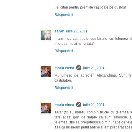
Felicitari pentru premiile castigate pe gustos!
Răspundeți
sarah
iulie 21, 2011
n-am incercat fructe combinate cu telemea 
interesant.o zi minunata!
Răspundeți
maria elena
iulie 21, 2011
Multumesc de aprecieri Alexandrina. Sunt fe
castigatori.
Răspundeți
maria elena
iulie 21, 2011
sarah@: eu mereu combin fructe cu telemea sa
tare acest gen de salate ca sunt satioase.
telemea, stie sa pregateasca o minunatie de tel
asa ca nu m-am putut abtine si am preparat acea