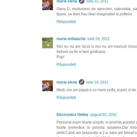
maria elena
iulie 22, 2011
Oana D, multumesc de aprecieri, cateodata, pa
tipare, sa dam frau liber imaginatiei si poftelor.
Răspundeți
maria mihalache
iulie 24, 2011
Nici eu nu am facut si nici nu am mancat niciodat
trebuie sa fie si tare gustoasa.
Pup!
Răspundeți
maria elena
iulie 24, 2011
Medi, noi am papat-o cu mare pofta, pupici si de 
Răspundeți
Electronice Online
august 02, 2011
Personal eram foarte sceptic in privinta acestor 
foarte pretentios in privinta salatelor.Dar t
uimit.Cand am preparato a 2-a oara am folosit si