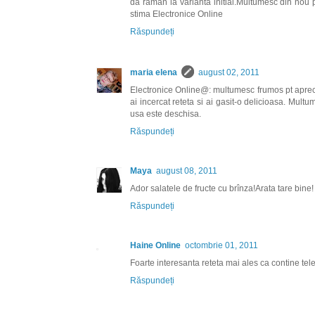
da raman la varianta initial.Multumesc din nou p
stima Electronice Online
Răspundeți
maria elena
august 02, 2011
Electronice Online@: multumesc frumos pt aprecie
ai incercat reteta si ai gasit-o delicioasa. Multu
usa este deschisa.
Răspundeți
Maya
august 08, 2011
Ador salatele de fructe cu brînza!Arata tare bine!
Răspundeți
Haine Online
octombrie 01, 2011
Foarte interesanta reteta mai ales ca contine te
Răspundeți