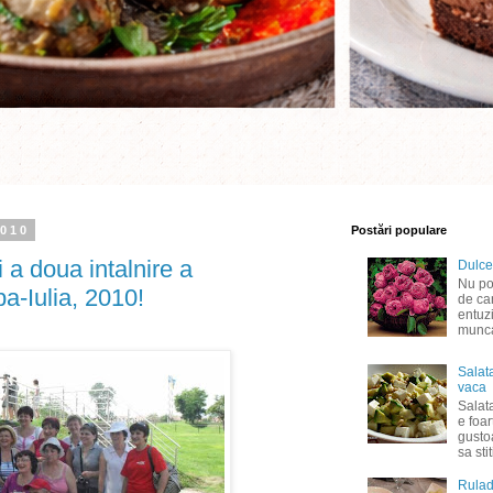
2010
Postări populare
 a doua intalnire a
Dulce
Nu pot
ba-Iulia, 2010!
de ca
entuz
munca 
Salat
vaca
Salat
e foar
gusto
sa sti
Rulad