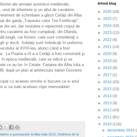
Arhivă blog
forme ale armatei austriece medievale,
 unul de infanterie şi un altul de cavalerie,
►
2026
(18)
veniment de schimbare a gărzii Cetăţii din Alba
►
2025
(7)
mat din garda „Traseului celor Trei Fortificaţii”,
►
2024
(10)
e doi ani, dar noutatea o reprezintă corpul de
entru cavalerie au fost cumpăraţi, din Olanda,
►
2023
(12)
ă lungă, cai frizieni, care sunt consideraţi o
►
2022
(6)
li şi docili. Soldaţii sunt îmbrăcaţi în uniforma
►
2021
(14)
ecolului al XVIII-lea, atunci când a fost
lia. La Poarta a III-a a Cetăţii a fost construită şi
►
2020
(9)
t în epoca medievală, care se ridică şi se
►
2019
(3)
le ce au loc în Cetate. Cetatea din Alba Iulia a
►
2018
(9)
738, după un plan al arhitectului italian Giovanni
►
2017
(1)
at cu aceeasi emotie si bucurie ca si anul
►
2016
(20)
 noi si sa traiti aceleasi clipe memorabile!
►
2015
(15)
►
2014
(3)
►
2013
(9)
►
2012
(43)
►
2011
(91)
▼
2010
(116)
►
decembrie 2010
talnire a gustoaselor la Alba-Iulia 2010
,
Intalnirea de la