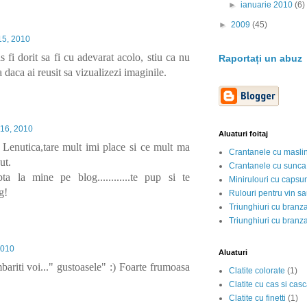
►
ianuarie 2010
(6)
►
2009
(45)
15, 2010
 fi dorit sa fi cu adevarat acolo, stiu ca nu
Raportați un abuz
 daca ai reusit sa vizualizezi imaginile.
 16, 2010
Aluaturi foitaj
 Lenutica,tare mult imi place si ce mult ma
Crantanele cu masli
ut.
Crantanele cu sunca
a la mine pe blog............te pup si te
Minirulouri cu capsu
g!
Rulouri pentru vin s
Triunghiuri cu branz
Triunghiuri cu branz
2010
Aluaturi
ariti voi..." gustoasele" :) Foarte frumoasa
Clatite colorate
(1)
Clatite cu cas si cas
Clatite cu finetti
(1)