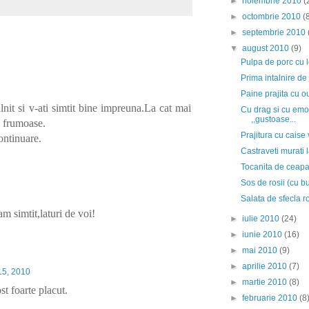
►
noiembrie 2010
(
►
octombrie 2010
(
►
septembrie 2010
▼
august 2010
(9)
Pulpa de porc cu 
Prima intalnire de 
Paine prajita cu o
lnit si v-ati simtit bine impreuna.La cat mai
Cu drag si cu emot
,,gustoase...
de frumoase.
Prajitura cu caise 
ontinuare.
Castraveti murati l
Tocanita de ceap
Sos de rosii (cu bu
Salata de sfecla r
m simtit,laturi de voi!
►
iulie 2010
(24)
►
iunie 2010
(16)
►
mai 2010
(9)
►
aprilie 2010
(7)
15, 2010
►
martie 2010
(8)
t foarte placut.
►
februarie 2010
(8