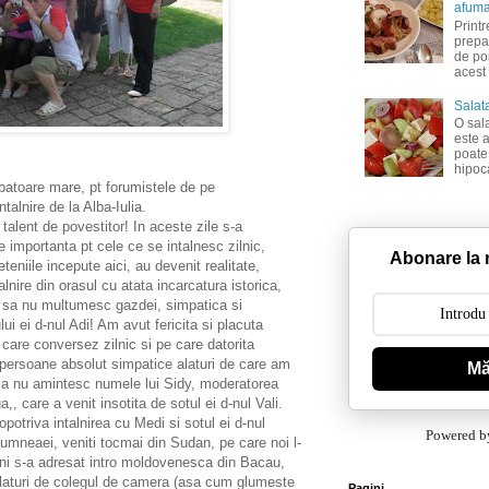
afuma
Print
prepa
de por
acest
Salat
O sal
este 
poate 
hipoca
toare mare, pt forumistele de pe
talnire de la Alba-Iulia.
alent de povestitor! In aceste zile s-a
importanta pt cele ce se intalnesc zilnic,
Abonare la n
eteniile incepute aici, au devenit realitate,
lnire din orasul cu atata incarcatura istorica,
ot sa nu multumesc gazdei, simpatica si
i ei d-nul Adi! Am avut fericita si placuta
care conversez zilnic si pe care datorita
, persoane absolut simpatice alaturi de care am
Mă
 sa nu amintesc numele lui Sidy, moderatorea
a,, care a venit insotita de sotul ei d-nul Vali.
otriva intalnirea cu Medi si sotul ei d-nul
Powered b
umneaei, veniti tocmai din Sudan, pe care noi l-
ni s-a adresat intro moldovenesca din Bacau,
alaturi de colegul de camera (asa cum glumeste
Pagini