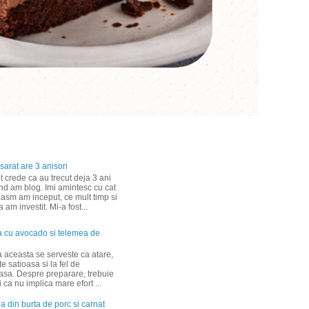
sarat are 3 anisori
 crede ca au trecut deja 3 ani
nd am blog. Imi amintesc cu cat
iasm am inceput, ce mult timp si
am investit. Mi-a fost...
a cu avocado si telemea de
a aceasta se serveste ca atare,
te satioasa si la fel de
asa. Despre preparare, trebuie
ti ca nu implica mare efort ...
a din burta de porc si carnat