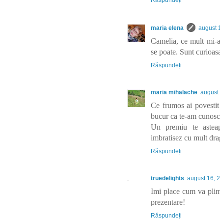
Răspundeți
maria elena
august 
Camelia, ce mult mi-as
se poate. Sunt curioasa
Răspundeți
maria mihalache
august
Ce frumos ai povestit
bucur ca te-am cunosc
Un premiu te asteapt
imbratisez cu mult dra
Răspundeți
truedelights
august 16, 
Imi place cum va plimb
prezentare!
Răspundeți