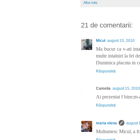
Alba-Iulia
21 de comentarii:
Micul
august 15, 2010
Ma bucur ca v-ati inta
multe intalniri la fel 
Duminica placuta in c
Răspundeți
Camelia
august 15, 2010
Ai prezentat f bine;m-a
Răspundeți
maria elena
august 
Multumesc Micul, a fos