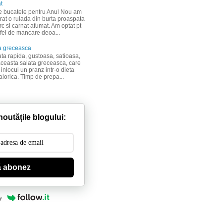
t
re bucatele pentru Anul Nou am
rat o rulada din burta proaspata
c si carnat afumat. Am optat pt
 fel de mancare deoa...
a greceasca
ata rapida, gustoasa, satioasa,
aceasta salata greceasca, care
inlocui un pranz intr-o dieta
lorica. Timp de prepa...
outățile blogului:
 abonez
y