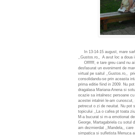
In 13-14-15 august, mare sarba
,,Gustos.ro,, A avut loc a doua in
Offffff, e tare greu cand nu ai t
desfasurat un eveniment de mare 
virtual pe saitul ,,Gustos.ro,, pri
consolidandu-se prin aceasta inta
prima editie fiind in 2009. Nu p
dragalasa Mariana-Anena si sotulu
ocazie sa intalnesc persoane cu 
acestei intalniri le-am cunoscut
petrecut o zi de neuitat. Nu pot
topicului ,,La o cafea pt toata ziu
M-a bucurat si m-a emotionat deop
George, Martagabriela cu sotul d
am dezmierdat ,,Mandela,, care 
simpatica si sufletista Menuca 