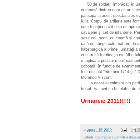
50 de soldaţi, îmbrăcaţi în uni
compusă dintrun corp de artilerie,
participă la acest spectaculos e
Iulia. Corpul de artilerie este for
care funcţionează deja de aproap
cavalerie şi cel de infanterie. P
şase cai, negri, cu coamă şi coad
rasă cu sânge cald, extrem de agi
habsburgică a primei jumătăţi a s
construită fortificaţia din Alba Iu
o replică a podului mobil existen
coboară, în funcţie de evenimente
fost ridicată între anii 1714 şi 1
Morando Visconti.
La acest eveniment am particip
trecut. Va invit sa fiti alaturi de
Urmarea: 2011!!!!!!
at
august 15, 2010
Labels:
Cu drag si cu emotii a doua in