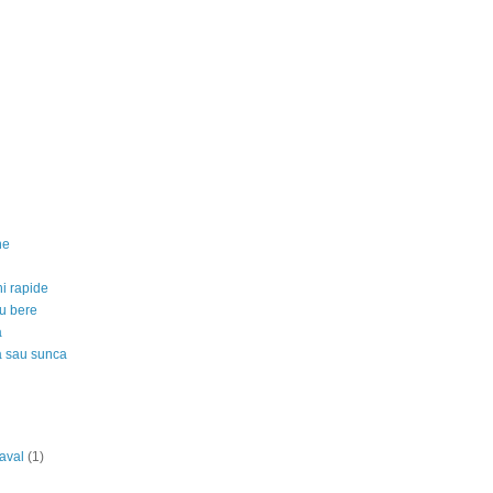
ne
ni rapide
au bere
a
a sau sunca
caval
(1)