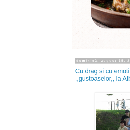
duminică, august 15, 
Cu drag si cu emotii
,,gustoaselor,, la Al