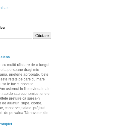
alitate
blog
 elena
 cu multă răbdare de-a lungul
 de la persoane dragi mie
ma, prietene apropiate, foste
ceste rețete pe care cu mare
u sa le fac cunoscute
m așternut in filele virtuale ale
e, rapide sau economice, unele
 altele prețuire ca sarea-n
te de aluaturi, supe, ciorbe,
e, conserve, salate, prăjituri
uri, de pe valea Târnavelor, din
 complet