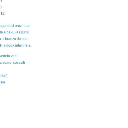
2)
8)
(11)
legume si orez natur
la Alba-Iulia (2009)
u si branza de oaie
ii a doua intalnire a
vedeta verii!
a soare, covasiti
a
lion)
osie
)