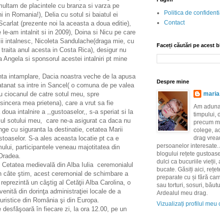
multam de placintele cu branza si varza pe
Politica de confidenti
i in Romania!), Delia cu sotul si baiatul ei
Contact
arlat (prezente noi la aceasta a doua editie),
 le-am intalnit si in 2009), Doina si Nicu pe care
ii intalnesc, Nicoleta Sandulache(draga mie, cu
Faceți căutări pe acest 
 traita anul acesta in Costa Rica), desigur nu
a Angela si sponsorul acestei intalniri pt mine
a intamplare, Dacia noastra veche de la apusa
Despre mine
atanat sa intre in Sancel( o comuna de pe valea
u ciocanul de catre sotul meu, spre
maria
incera mea prietena), care a vrut sa fie
Am adunat
 doua intalnire a ,,gustoaselor,, s-a speriat si la
timpului,
cul sotului meu, care ne-a asigurat ca daca nu
precum ma
ge cu siguranta la destinatie, cetatea Marii
colege, a
Gustoaselor. S-a ales aceasta locatie pt ca e
drag vrea
persoanelor interesate. A
ului, participantele veneau majotitatea din
blogului rețete gustoas
 Oradea.
dulci ca bucuriile vieții,
Cetatea medievală din
Alba Iulia
ceremonialul
bucate. Găsiți aici, rețe
in câte ştim, acest ceremonial de schimbare a
preparate cu și fără carn
reprezintă un câştig al Cetăţii Alba Carolina, o
sau torturi, sosuri, băut
venită din dorinţa administraţiei locale de a
Ardealul meu drag.
 turistice din România şi din Europa.
Vizualizați profilul meu
 desfăşoară în fiecare zi, la ora 12.00, pe un