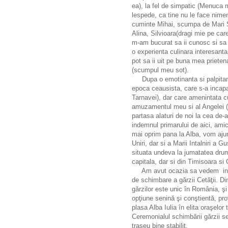
ea), la fel de simpatic (Menuca 
lespede, ca tine nu le face nimen
cuminte Mihai, scumpa de Mari Sc
Alina, Silvioara(dragi mie pe care
m-am bucurat sa ii cunosc si sa 
o experienta culinara interesanta
pot sa ii uit pe buna mea prieten
(scumpul meu sot).
Dupa o emotinanta si palpitant
epoca ceausista, care s-a incap
Tarnavei), dar care amenintata c
amuzamentul meu si al Angelei (s
partasa alaturi de noi la cea de-a
indemnul primarului de aici, ami
mai oprim pana la Alba, vom ajun
Uniri, dar si a Marii Intalniri a 
situata undeva la jumatatea drum
capitala, dar si din Timisoara si
Am avut ocazia sa vedem in 
de schimbare a gărzii Cetăţii. D
gărzilor este unic în România, şi 
opţiune senină şi conştientă, pro
plasa Alba Iulia în elita oraşelor
Ceremonialul schimbării gărzii se
traseu bine stabilit.